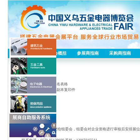
首页
五金会概括
参展商指南
采购商指南
参展资格与条件
必备资格
1.企业提供清晰完整的报名表格
2.工商局颁发的营业执照副本复印件
选交资格
1.品牌证书
2.进出口权证书
3.专利证书
4.注册商标证等
参展企业将以上资料提交给组委会，组委会对企业资格进行审核后安排展位
联系人：
张经理